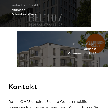
Vorheriges Projekt
München
Schwabing-West
Nächstes Projekt
Landshut
Watzmannstraße 52
Kontakt
Bei L HOMES erhalten Sie Ihre Wohnimmobilie
provisionsfrei und direkt vom Bauträger. Erfahren Sie